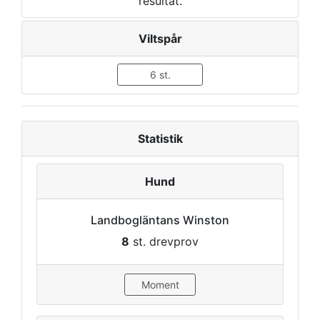
resultat.
Viltspår
6 st.
Statistik
Hund
Landbogläntans Winston
8
st. drevprov
Moment