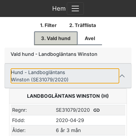
Hem
1. Filter
2. Träfflista
3. Vald hund
Avel
Vald hund - Landbogläntans Winston
Hund - Landbogläntans
Winston (SE31079/2020)
LANDBOGLÄNTANS WINSTON (H)
link
Regnr:
SE31079/2020
Född:
2020-04-29
Ålder:
6 år 3 mån