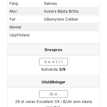
Färg:
Saknas
Mor:
Ackers Bästa Britta
Far:
Gåsmyrens Caliber
Kennel
Uppfödare:
Drevprov
8 st. 9 2 1 1
Kullvärde
3/9
Utställningar
26 st.
26 st varav Excellent CK i B/Jkl som bästa