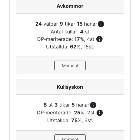
Avkommor
info
24
valpar
9
tikar
15
hanar
Antal kullar:
4
st
info
DP-meriterade:
17
%, 4st.
Utställda:
62
%, 15st.
Moment
Kullsyskon
info
8
st
3
tikar
5
hanar
info
DP-meriterade:
25
%, 2st.
Utställda:
75
%, 6st.
Moment